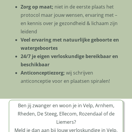
Zorg op maat;
niet in de eerste plaats het
protocol maar jouw wensen, ervaring met –
en kennis over je gezondheid & lichaam zijn
leidend
Veel ervaring met natuurlijke geboorte en
watergeboortes
24/7 je eigen verloskundige bereikbaar en
beschikbaar
Anticonceptiezorg;
wij schrijven
anticonceptie voor en plaatsen spiralen!
Ben jij zwanger en woon je in Velp, Arnhem,
Rheden, De Steeg, Ellecom, Rozendaal of de
Liemers?
Meld je dan aan bij Jouw verloskundige in Velp.