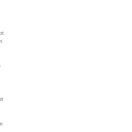
n
ot
n
e
ot
en