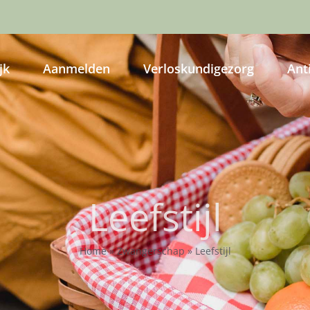
jk
Aanmelden
Verloskundigezorg
Ant
Leefstijl
Home
»
Zwangerschap
»
Leefstijl