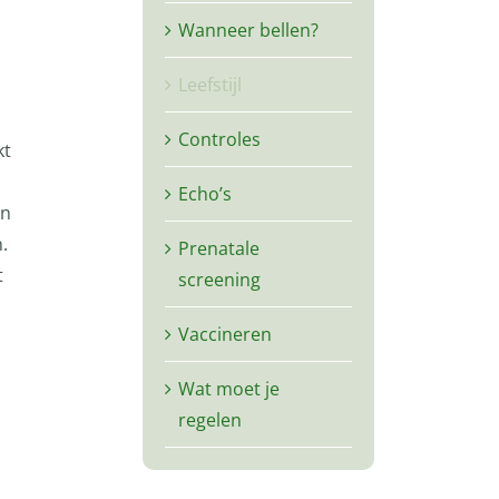
Wanneer bellen?
Leefstijl
Controles
kt
Echo’s
an
.
Prenatale
t
screening
n
Vaccineren
Wat moet je
regelen