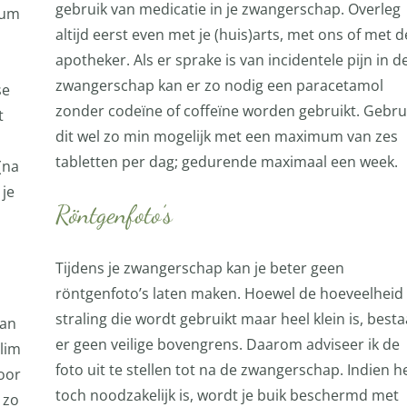
gebruik van medicatie in je zwangerschap. Overleg
tum
altijd eerst even met je (huis)arts, met ons of met d
apotheker. Als er sprake is van incidentele pijn in d
zwangerschap kan er zo nodig een paracetamol
se
zonder codeïne of coffeïne worden gebruikt. Gebru
t
dit wel zo min mogelijk met een maximum van zes
tabletten per dag; gedurende maximaal een week.
(na
je
Röntgenfoto’s
Tijdens je zwangerschap kan je beter geen
röntgenfoto’s laten maken. Hoewel de hoeveelheid
straling die wordt gebruikt maar heel klein is, besta
van
er geen veilige bovengrens. Daarom adviseer ik de
slim
foto uit te stellen tot na de zwangerschap. Indien h
oor
toch noodzakelijk is, wordt je buik beschermd met
 zo