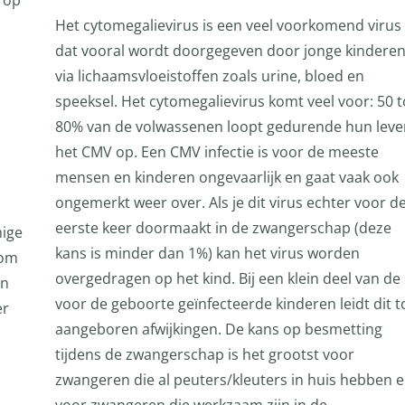
 op
Het cytomegalievirus is een veel voorkomend virus
dat vooral wordt doorgegeven door jonge kindere
via lichaamsvloeistoffen zoals urine, bloed en
speeksel. Het cytomegalievirus komt veel voor: 50 t
80% van de volwassenen loopt gedurende hun leve
het CMV op. Een CMV infectie is voor de meeste
mensen en kinderen ongevaarlijk en gaat vaak ook
ongemerkt weer over. Als je dit virus echter voor d
eerste keer doormaakt in de zwangerschap (deze
mige
kans is minder dan 1%) kan het virus worden
 om
overgedragen op het kind. Bij een klein deel van de
en
voor de geboorte geïnfecteerde kinderen leidt dit t
er
aangeboren afwijkingen. De kans op besmetting
tijdens de zwangerschap is het grootst voor
zwangeren die al peuters/kleuters in huis hebben 