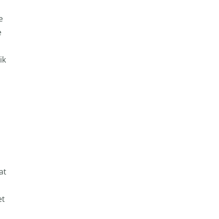
e
e
ik
at
et