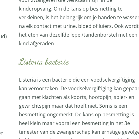
voor zwangeren die werkzaam zijn in de
kinderopvang. Om de kans op besmetting te
verkleinen, is het belangrijk om je handen te wasse
na elk contact met urine, bloed of luiers. Ook wordt
het eten van dezelfde lepel/tandenborstel met een
ud)
kind afgeraden.
Listeria bacterie
Listeria is een bacterie die een voedselvergiftiging
kan veroorzaken. De voedselvergiftiging kan gepaa
gaan met klachten als koorts, hoofdpijn, spier- en
gewrichtspijn maar dat hoeft niet. Soms is een
besmetting ongemerkt. De kans op besmetting is
heel klein maar vooral een besmetting in het 3e
timester van de zwangerschap kan ernstige gevolg
et