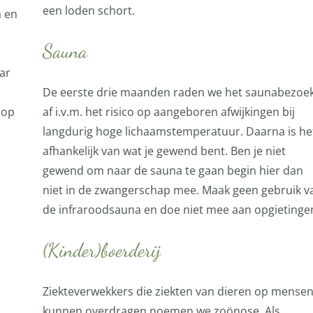
een loden schort.
a en
Sauna
ar
De eerste drie maanden raden we het saunabezoe
 op
af i.v.m. het risico op aangeboren afwijkingen bij
langdurig hoge lichaamstemperatuur. Daarna is he
afhankelijk van wat je gewend bent. Ben je niet
gewend om naar de sauna te gaan begin hier dan
niet in de zwangerschap mee. Maak geen gebruik v
de infraroodsauna en doe niet mee aan opgietinge
(Kinder)boerderij
Ziekteverwekkers die ziekten van dieren op mense
kunnen overdragen noemen we zoönose. Als