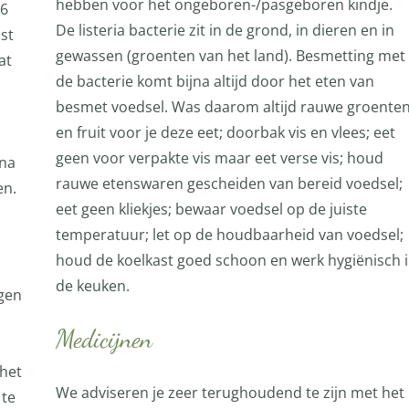
hebben voor het ongeboren-/pasgeboren kindje.
16
De listeria bacterie zit in de grond, in dieren en in
st
gewassen (groenten van het land). Besmetting met
at
de bacterie komt bijna altijd door het eten van
besmet voedsel. Was daarom altijd rauwe groente
en fruit voor je deze eet; doorbak vis en vlees; eet
geen voor verpakte vis maar eet verse vis; houd
 na
rauwe etenswaren gescheiden van bereid voedsel;
en.
eet geen kliekjes; bewaar voedsel op de juiste
temperatuur; let op de houdbaarheid van voedsel;
houd de koelkast goed schoon en werk hygiënisch 
de keuken.
egen
Medicijnen
 het
We adviseren je zeer terughoudend te zijn met het
 te