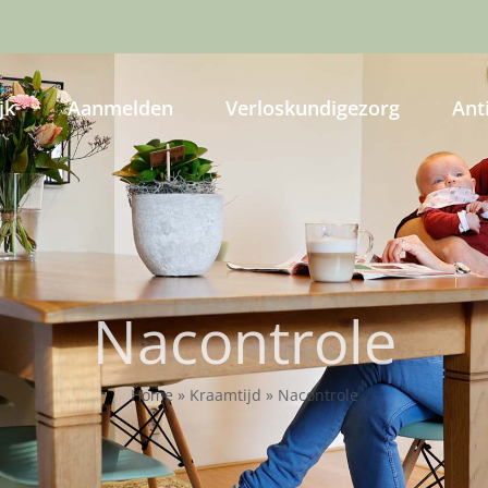
jk
Aanmelden
Verloskundigezorg
Ant
Nacontrole
Home
»
Kraamtijd
»
Nacontrole