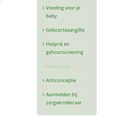
f
Voeding voor je
baby
Geboorteaangifte
Hielprik en
gehoorscreening
Nacontrole
Anticonceptie
Aanmelden bij
zorgverzekeraar